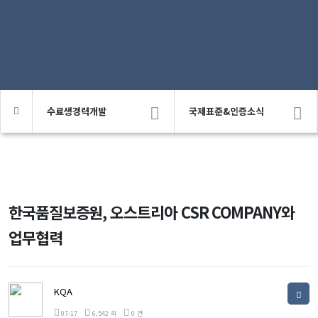
수료생경력개발
국제표준&인증소식
한국품질보증원, 오스트리아 CSR COMPANY와
업무협력
KQA
07-17
6,542 회
0 건