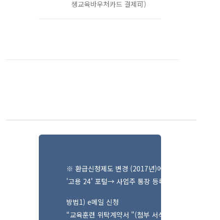
생교육바우처카드 결제可)
입과 신청 방법
※ 환급신청제도 변경 (2017년)에 의하여 당원이 
'고용 24' 포털→ 사업주 통장 등록必 (기등록시 재등
방법1) e메일 신청
“교육훈련 위탁계약서 "(첨부 서식) 작성 후 사업자등