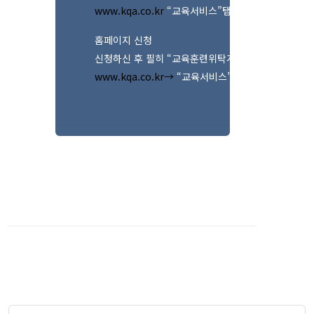
www.kqa.co.kr
“교육서비스”탭→ “과정안내 / em
홈페이지 신청
신청하신 후 필히 “교육훈련위탁계약서”를 사업자등록증
www.kqa.co.kr→
“교육서비스”탭→ “홈페이지內신청