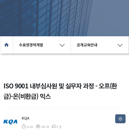
수료생경력개발
공개교육안내
ISO 9001 내부심사원 및 실무자 과정 - 오프(환
급)·온(비환급) 믹스
KQA
12-30
282 회
0 건