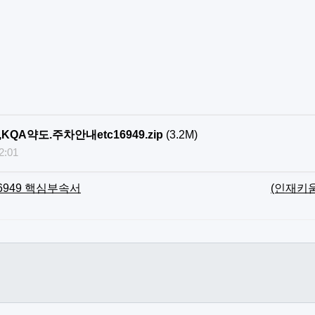
KQA약도.주차안내etc16949.zip
(3.2M)
2:01
 16949 핵심부속서
(인재키움