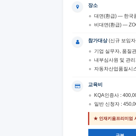
장소
대면(환급) — 한국
비대면(환급) — Z
참가대상
(신규 보임자
기업 실무자, 품질
내부심사원 및 관
자동차산업품질시스
교육비
KQA인증사 : 400,0
일반 신청자 : 450,0
★ 인재키움프리미엄 사
구분